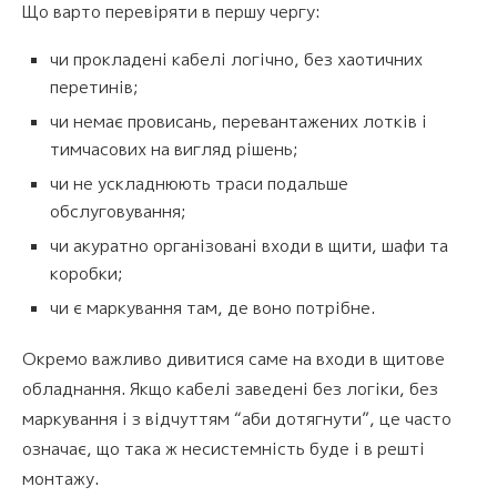
Що варто перевіряти в першу чергу:
чи прокладені кабелі логічно, без хаотичних
перетинів;
чи немає провисань, перевантажених лотків і
тимчасових на вигляд рішень;
чи не ускладнюють траси подальше
обслуговування;
чи акуратно організовані входи в щити, шафи та
коробки;
чи є маркування там, де воно потрібне.
Окремо важливо дивитися саме на входи в щитове
обладнання. Якщо кабелі заведені без логіки, без
маркування і з відчуттям “аби дотягнути”, це часто
означає, що така ж несистемність буде і в решті
монтажу.