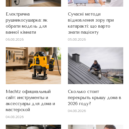
Електрична
Сучасні методи
рушникосушарка: як
відновлення зору при
обрати модель для
катаракті: що варто
ванної кімнати
знати пацієнту
06.08.2026
05.08.2026
Machtz официальный
Сколько стоит
сайт: инструменты и
перекрыть крышу дома в
аксессуары для дома и
2026 году?
мастерской
04.08.2026
04.08.2026