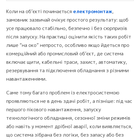
Коли на об’єкті починається
електромонтаж
,
замовник зазвичай очікує простого результату: щоб
усе працювало стабільно, безпечно і без сюрпризів
після запуску. На практиці оцінити якість таких робіт
лише “на око” непросто, особливо якщо йдеться про
комерційний або промисловий об’єкт, де система
включає щити, кабельні траси, захист, автоматику,
резервування та підключення обладнання з різними
навантаженнями.
Саме тому багато проблем із електросистемою
проявляються не в день здачі робіт, а пізніше: під час
першого пікового навантаження, запуску
технологічного обладнання, сезонної зміни режимів
або навіть у момент дрібної аварії, коли виявляється,
що система зібрана без логіки, без запасу або без