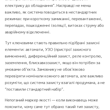
електрику до обладнання”. Насправді не менш
важливо, як система поводиться в нестандартних
режимах: при короткому замиканні, перевантаженні,
перепадах, пошкодженні ізоляції, витоках струму або
аварійному відключенні.
Тут ключовими стають правильно підібрані захисні
елементи: автомати, УЗО (пристрої захисного
вимкнення), диференційний захист, реле контролю,
заземлення, блискавкозахист, якщо він потрібен за
умовами об’єкта. Замовнику не обов’язково
перевіряти номінали кожного автомата, але важливо
розуміти, що система захисту взагалі продумана, а не
“поставили стандартний набір”.
Непоганий маркер якості — коли виконавець може
пояснити, чому саме тут обрано такий тип захисту,