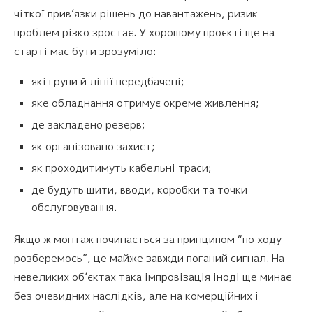
чіткої прив’язки рішень до навантажень, ризик
проблем різко зростає. У хорошому проєкті ще на
старті має бути зрозуміло:
які групи й лінії передбачені;
яке обладнання отримує окреме живлення;
де закладено резерв;
як організовано захист;
як проходитимуть кабельні траси;
де будуть щити, вводи, коробки та точки
обслуговування.
Якщо ж монтаж починається за принципом “по ходу
розберемось”, це майже завжди поганий сигнал. На
невеликих об’єктах така імпровізація іноді ще минає
без очевидних наслідків, але на комерційних і