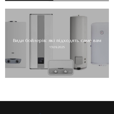
Види бойлерів: які підходять саме вам
13.09.2025