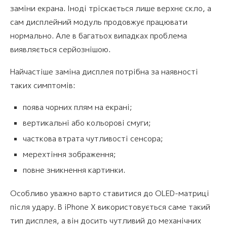
заміни екрана. Іноді тріскається лише верхнє скло, а
сам дисплейний модуль продовжує працювати
нормально. Але в багатьох випадках проблема
виявляється серйознішою.
Найчастіше заміна дисплея потрібна за наявності
таких симптомів:
поява чорних плям на екрані;
вертикальні або кольорові смуги;
часткова втрата чутливості сенсора;
мерехтіння зображення;
повне зникнення картинки.
Особливо уважно варто ставитися до OLED-матриці
після удару. В iPhone X використовується саме такий
тип дисплея, а він досить чутливий до механічних