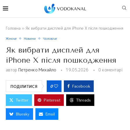
Головна
»
Як вибрати дисплей для iPhone X після пошкодження
Жіноче
Новини
Чоловіче
Як вибрати дисплей для
iPhone X після пошкодження
автор
Петренко Михайло
19.05.2026
0 коментарі
0
ПОДІЛИТИСЯ
Facebook
Twitter
Pinterest
Threads
Bluesky
Email