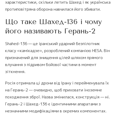
характеристики, скільки летить Шахед і як українська
протиповітряна оборона навчилася його збивати.
Що таке Шахед-136 і чому
його називають Герань-2
Shahed-136 — це іранський ударний безпілотник
класу «камікадзе», розроблений компанією HESA. Він
призначений для знищення цілей шляхом прямого
влучання з підривом бойової частини в момент
зіткнення.
Росія отримала ці дрони від Ірану і перейменувала їх
на Герань-2 — очевидно, щоб приховати іноземне
походження зброї. Назва змінилася, конструкція — ні.
Герань-2 і Шахед-136 є ідентичними апаратами з
незначними модифікаціями в окремих компонентах.