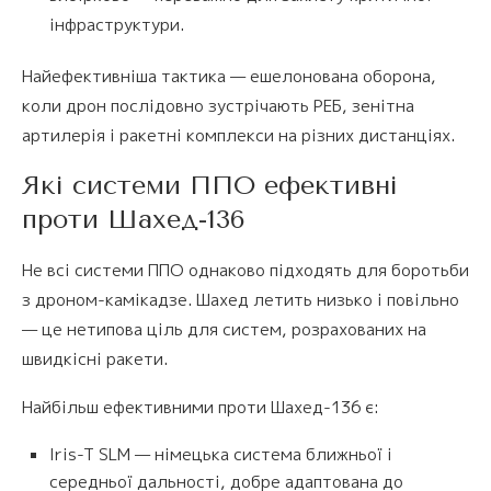
інфраструктури.
Найефективніша тактика — ешелонована оборона,
коли дрон послідовно зустрічають РЕБ, зенітна
артилерія і ракетні комплекси на різних дистанціях.
Які системи ППО ефективні
проти Шахед-136
Не всі системи ППО однаково підходять для боротьби
з дроном-камікадзе. Шахед летить низько і повільно
— це нетипова ціль для систем, розрахованих на
швидкісні ракети.
Найбільш ефективними проти Шахед-136 є:
Iris-T SLM — німецька система ближньої і
середньої дальності, добре адаптована до