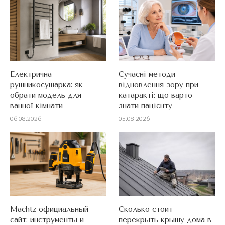
Електрична
Сучасні методи
рушникосушарка: як
відновлення зору при
обрати модель для
катаракті: що варто
ванної кімнати
знати пацієнту
06.08.2026
05.08.2026
Machtz официальный
Сколько стоит
сайт: инструменты и
перекрыть крышу дома в