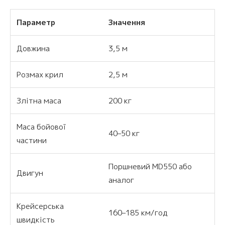
Параметр
Значення
Довжина
3,5 м
Розмах крил
2,5 м
Злітна маса
200 кг
Маса бойової
40–50 кг
частини
Поршневий MD550 або
Двигун
аналог
Крейсерська
160–185 км/год
швидкість