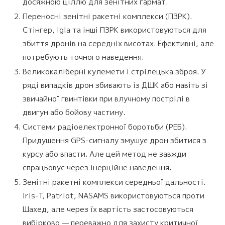
досяжною ціллю для зенітних гармат.
Переносні зенітні ракетні комплекси (ПЗРК).
Стінгер, Igla та інші ПЗРК використовуються для
збиття дронів на середніх висотах. Ефективні, але
потребують точного наведення.
Великокаліберні кулемети і стрілецька зброя. У
ряді випадків дрон збивають із ДШК або навіть зі
звичайної гвинтівки при влучному пострілі в
двигун або бойову частину.
Системи радіоелектронної боротьби (РЕБ).
Придушення GPS-сигналу змушує дрон збитися з
курсу або впасти. Але цей метод не завжди
спрацьовує через інерційне наведення.
Зенітні ракетні комплекси середньої дальності.
Iris-T, Patriot, NASAMS використовуються проти
Шахед, але через їх вартість застосовуються
вибірково — переважно для захисту критичної