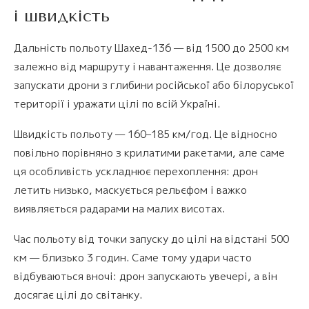
і швидкість
Дальність польоту Шахед-136 — від 1500 до 2500 км
залежно від маршруту і навантаження. Це дозволяє
запускати дрони з глибини російської або білоруської
території і уражати цілі по всій Україні.
Швидкість польоту — 160–185 км/год. Це відносно
повільно порівняно з крилатими ракетами, але саме
ця особливість ускладнює перехоплення: дрон
летить низько, маскується рельєфом і важко
виявляється радарами на малих висотах.
Час польоту від точки запуску до цілі на відстані 500
км — близько 3 годин. Саме тому удари часто
відбуваються вночі: дрон запускають увечері, а він
досягає цілі до світанку.