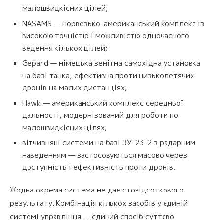
малошвидкісних цілей;
NASAMS — норвезько-американський комплекс із
високою точністю і можливістю одночасного
ведення кількох цілей;
Gepard — німецька зенітна самохідна установка
на базі танка, ефективна проти низьколетячих
дронів на малих дистанціях;
Hawk — американський комплекс середньої
дальності, модернізований для роботи по
малошвидкісних цілях;
вітчизняні системи на базі ЗУ-23-2 з радарним
наведенням — застосовуються масово через
доступність і ефективність проти дронів.
Жодна окрема система не дає стовідсоткового
результату. Комбінація кількох засобів у єдиній
системі управління — єдиний спосіб суттєво