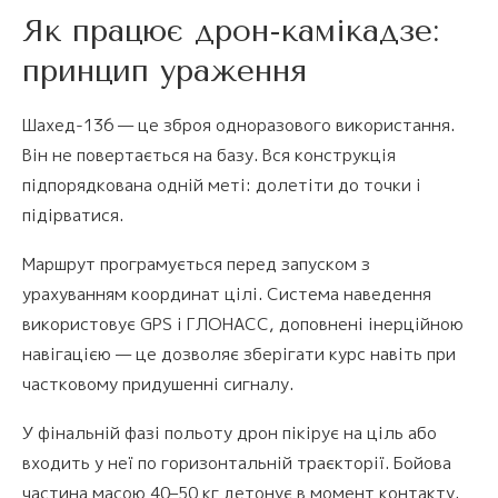
Як працює дрон-камікадзе:
принцип ураження
Шахед-136 — це зброя одноразового використання.
Він не повертається на базу. Вся конструкція
підпорядкована одній меті: долетіти до точки і
підірватися.
Маршрут програмується перед запуском з
урахуванням координат цілі. Система наведення
використовує GPS і ГЛОНАСС, доповнені інерційною
навігацією — це дозволяє зберігати курс навіть при
частковому придушенні сигналу.
У фінальній фазі польоту дрон пікірує на ціль або
входить у неї по горизонтальній траєкторії. Бойова
частина масою 40–50 кг детонує в момент контакту.